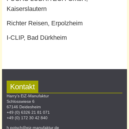
Kaiserslautern
Richter Reisen, Erpolzheim
I-CLIP, Bad Dürkheim
Kontakt
Harry’s EiZ-Manufaktur
Schlosswiese 6
67146 Deidesheim
+49 (0) 6326 21 81 071
+49 (0) 172 30 42 840
h.potsch@eiz-manufaktur.de