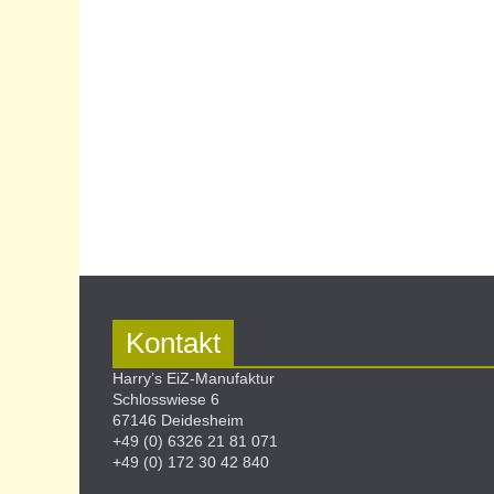
Kontakt
Harry’s EiZ-Manufaktur
Schlosswiese 6
67146 Deidesheim
+49 (0) 6326 21 81 071
+49 (0) 172 30 42 840