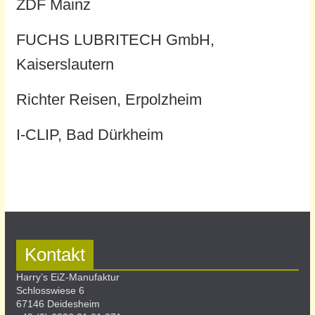
ZDF Mainz
FUCHS LUBRITECH GmbH,
Kaiserslautern
Richter Reisen, Erpolzheim
I-CLIP, Bad Dürkheim
Kontakt
Harry’s EiZ-Manufaktur
Schlosswiese 6
67146 Deidesheim