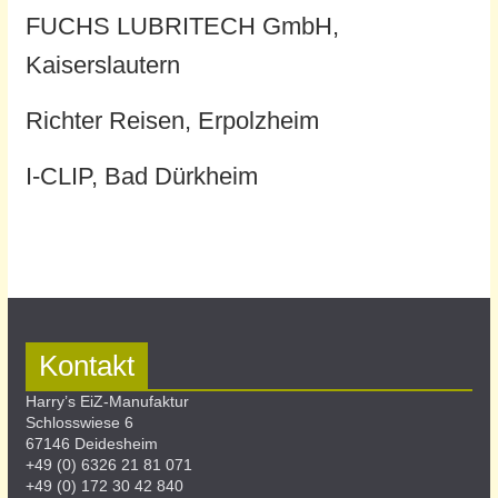
FUCHS LUBRITECH GmbH,
Kaiserslautern
Richter Reisen, Erpolzheim
I-CLIP, Bad Dürkheim
Kontakt
Harry’s EiZ-Manufaktur
Schlosswiese 6
67146 Deidesheim
+49 (0) 6326 21 81 071
+49 (0) 172 30 42 840