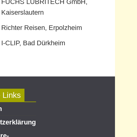
FUCHS LUBRITECH GmbH,
Kaiserslautern
Richter Reisen, Erpolzheim
I-CLIP, Bad Dürkheim
 Links
m
z­erklärung
re-