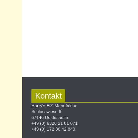
Kontakt
Harry’s EiZ-Manufaktur
Schlosswiese 6
67146 Deidesheim
+49 (0) 6326 21 81 071
+49 (0) 172 30 42 840