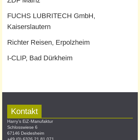
ZDF Mainz
FUCHS LUBRITECH GmbH,
Kaiserslautern
Richter Reisen, Erpolzheim
I-CLIP, Bad Dürkheim
Kontakt
Harry’s EiZ-Manufaktur
Schlosswiese 6
67146 Deidesheim
+49 (0) 6326 21 81 071